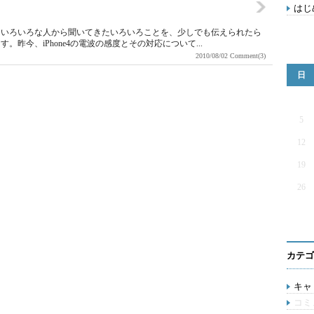
はじ
。いろいろな人から聞いてきたいろいろことを、少しでも伝えられたら
昨今、iPhone4の電波の感度とその対応について...
2010/08/02
Comment(3)
日
5
12
19
26
カテゴ
キャリ
コミ