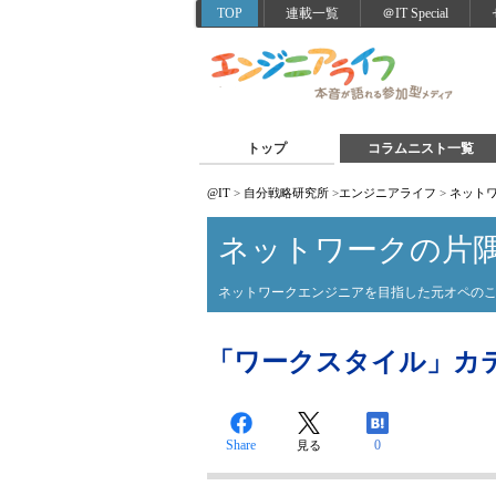
TOP
連載一覧
＠IT Special
トップ
コラムニスト一覧
@IT
>
自分戦略研究所
>
エンジニアライフ
>
ネット
ネットワークの片
ネットワークエンジニアを目指した元オペの
「ワークスタイル」カ
Share
0
見る