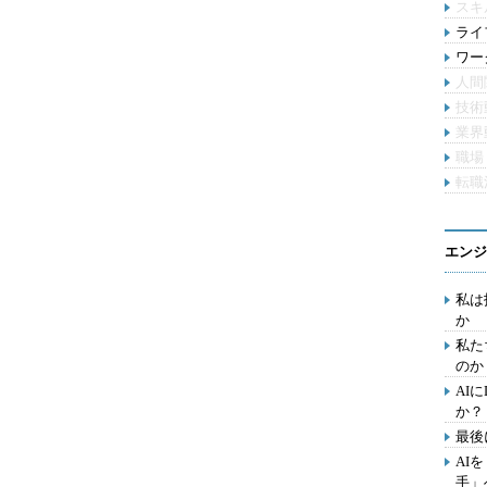
スキ
ライ
ワー
人間
技術
業界
職場
転職
エンジ
私は
か
私た
のか
AI
か？
最後
AI
手」