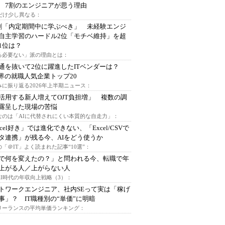
 7割のエンジニアが思う理由
代だけ少し異なる：
割「内定期間中に学ぶべき」 未経験エンジ
自主学習のハードル2位「モチベ維持」を超
1位は？
る必要ない」派の理由とは：
通を抜いて2位に躍進したITベンダーは？
業界の就職人気企業トップ20
みに振り返る2026年上半期ニュース：
I活用する新人増えてOJT負担増」 複数の調
露呈した現場の苦悩
なのは「AIに代替されにくい本質的な自走力」：
xcel好き」では進化できない、「Excel/CSVで
タ連携」が残る今、AIをどう使うか
「＠IT」よく読まれた記事“10選”：
Iで何を変えたの？」と問われる今、転職で年
上がる人／上がらない人
AI時代の年収向上戦略（3）：
トワークエンジニア、社内SEって実は「稼げ
事」？ IT職種別の“単価”に明暗
フリーランスの平均単価ランキング：