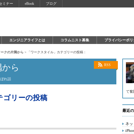
セミナー
eBook
ブログ
エンジニアライフとは
コラムニスト募集
プライバシーポリ
ワークの片隅から
>
「ワークスタイル」カテゴリーの投稿：
隅から
RSS
こぼれ話
て奮
テゴリーの投稿
最近の
ネッ
iPh