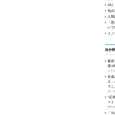
48
包み
人間
「思
いて
イノ
自分研
最高
度A
メドレ
生成
さ」
でこ
20
“応
ート
＠IT
「A