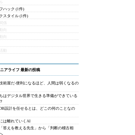
ル
フハック (1件)
クスタイル (1件)
関係
動向
動向
活動
ニアライフ 最新の投稿
技術屋だ-便利になるほど、人間は弱くなるの
ちはデジタル世界で生きる準備ができている
？
にDB設計を任せるとは、どこの何のことなの
には離れていくAI
を「答えを教える先生」から「判断の稽古相
へ