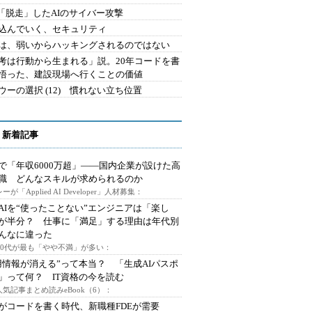
2.「脱走」したAIのサイバー攻撃
込んでいく、セキュリティ
は、弱いからハッキングされるのではない
考は行動から生まれる」説。20年コードを書
悟った、建設現場へ行くことの価値
ウーの選択 (12) 慣れない立ち位置
 新着記事
で「年収6000万超」――国内企業が設けた高
I職 どんなスキルが求められるのか
ーが「Applied AI Developer」人材募集：
AIを“使ったことない”エンジニアは「楽し
が半分？ 仕事に「満足」する理由は年代別
んなに違った
～30代が最も「やや不満」が多い：
用情報が消える”って本当？ 「生成AIパスポ
」って何？ IT資格の今を読む
人気記事まとめ読みeBook（6）：
Iがコードを書く時代、新職種FDEが需要