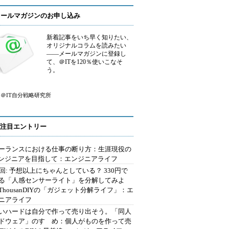
メールマガジンのお申し込み
新着記事をいち早く知りたい、
オリジナルコラムを読みたい
――メールマガジンに登録し
て、＠ITを120％使いこなそ
う。
＠IT自分戦略研究所
注目エントリー
ーランスにおける仕事の断り方：生涯現役の
エンジニアを目指して：エンジニアライフ
2回: 予想以上にちゃんとしている？ 330円で
る「人感センサーライト」を分解してみよ
ThousanDIYの「ガジェット分解ライフ」：エ
ニアライフ
いハードは自分で作って売り出そう。「同人
ドウェア」のすゝめ：個人がものを作って売