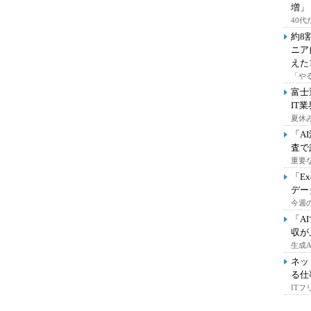
増」
40
約8
ニア
えた
「や
富士
IT
夏休
「A
査で
重要
「E
デー
今週の
「A
収が
生成
ネッ
る仕
IT