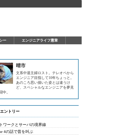
シー
エンジニアライフ憲章
晴市
文系中退主婦ロスト。テレオペから
エンジニア目指して10年ちょっと。
あのころ思い描いた姿とは違うけ
ど、スペシャルなエンジニアを夢見
闘中。
エントリー
トワークとサーバの境界線
one 4の話で昔を叫ぶ