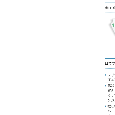
＠IT
はてブ
フリ
IT
第2
買え
う：
ンジ
欲し
ハー