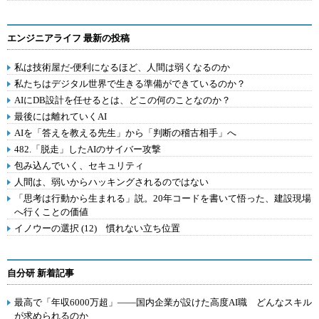
エンジニアライフ 最新の投稿
私は技術屋だ-便利になるほど、人間は弱くなるのか
私たちはデジタル世界で生きる準備ができているのか？
AIにDB設計を任せるとは、どこの何のことなのか？
最後には離れていくAI
AIを「答えを教える先生」から「判断の稽古相手」へ
482.「脱走」したAIのサイバー攻撃
包み込んでいく、セキュリティ
人間は、弱いからハッキングされるのではない
「思考は行動から生まれる」説。20年コードを書いて悟った、建設現場
へ行くことの価値
イノウーの選択 (12) 慣れない立ち位置
自分研 新着記事
最高で「年収6000万超」――国内企業が設けた高度AI職 どんなスキル
が求められるのか