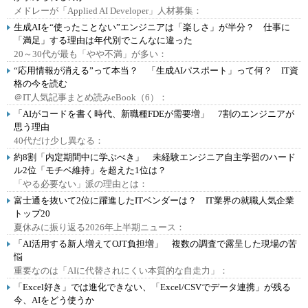
メドレーが「Applied AI Developer」人材募集：
生成AIを“使ったことない”エンジニアは「楽しさ」が半分？ 仕事に
「満足」する理由は年代別でこんなに違った
20～30代が最も「やや不満」が多い：
“応用情報が消える”って本当？ 「生成AIパスポート」って何？ IT資
格の今を読む
＠IT人気記事まとめ読みeBook（6）：
「AIがコードを書く時代、新職種FDEが需要増」 7割のエンジニアが
思う理由
40代だけ少し異なる：
約8割「内定期間中に学ぶべき」 未経験エンジニア自主学習のハード
ル2位「モチベ維持」を超えた1位は？
「やる必要ない」派の理由とは：
富士通を抜いて2位に躍進したITベンダーは？ IT業界の就職人気企業
トップ20
夏休みに振り返る2026年上半期ニュース：
「AI活用する新人増えてOJT負担増」 複数の調査で露呈した現場の苦
悩
重要なのは「AIに代替されにくい本質的な自走力」：
「Excel好き」では進化できない、「Excel/CSVでデータ連携」が残る
今、AIをどう使うか