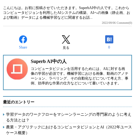
こんにちは。お初に投稿させていただきます。SuperbAI中の人です。これから
コンピュータビジョンを利用したAIシステムの構築、AIへの画像（静止画、お
よび動画）データによる機械学習などに関連するお話...
2022/09/06
Comment(0)
Share
0
見る
Superb AI中の人
コンピュータビジョンを活用するためには、AIに対する画
像の学習が必須です。機械学習における画像、動画のアノテ
ーション、ラベリング、その自動化などについて考え方、事
例、効率的な作業の仕方などについて書いていきます。
最近のエントリー
学習データのワークフローをマシーンラーニングの専門家のように考え
る方法とは？
農業・アグリテックにおけるコンピュータビジョンとAI（2022年ユース
ケース概要）