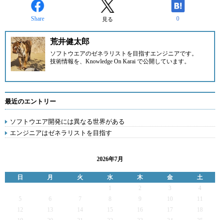
Share
0
見る
荒井健太郎
ソフトウエアのゼネラリストを目指すエンジニアです。
技術情報を、
Knowledge On Karai
で公開しています。
最近のエントリー
ソフトウエア開発には異なる世界がある
エンジニアはゼネラリストを目指す
2026年7月
日
月
火
水
木
金
土
1
2
3
4
5
6
7
8
9
10
11
12
13
14
15
16
17
18