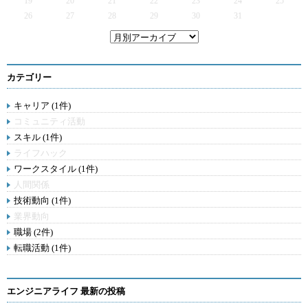
19
20
21
22
23
24
25
26
27
28
29
30
31
カテゴリー
キャリア (1件)
コミュニティ活動
スキル (1件)
ライフハック
ワークスタイル (1件)
人間関係
技術動向 (1件)
業界動向
職場 (2件)
転職活動 (1件)
エンジニアライフ 最新の投稿