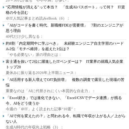
20～30代が最も「やや不満」が多い：
“応用情報が消える”って本当？ 「生成AIパスポート」って何？ IT資
格の今を読む
＠IT人気記事まとめ読みeBook（6）：
「AIがコードを書く時代、新職種FDEが需要増」 7割のエンジニアが
思う理由
40代だけ少し異なる：
約8割「内定期間中に学ぶべき」 未経験エンジニア自主学習のハード
ル2位「モチベ維持」を超えた1位は？
「やる必要ない」派の理由とは：
富士通を抜いて2位に躍進したITベンダーは？ IT業界の就職人気企業
トップ20
夏休みに振り返る2026年上半期ニュース：
「AI活用する新人増えてOJT負担増」 複数の調査で露呈した現場の苦
悩
重要なのは「AIに代替されにくい本質的な自走力」：
「Excel好き」では進化できない、「Excel/CSVでデータ連携」が残る
今、AIをどう使うか
今週の「＠IT」よく読まれた記事“10選”：
「AIで何を変えたの？」と問われる今、転職で年収が上がる人／上がら
ない人
生成AI時代の年収向上戦略（3）：