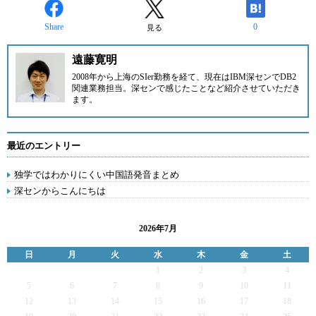
Share
0
見る
遠藤寛明
2008年から上海のSIer勤務を経て、現在はIBM深センでDB2
関連業務担当。深センで感じたことなど紹介させていただき
ます。
最近のエントリー
独学ではわかりにくい中国語発音まとめ
深センからこんにちは
2026年7月
日
月
火
水
木
金
土
1
2
3
4
5
6
7
8
9
10
11
12
13
14
15
16
17
18