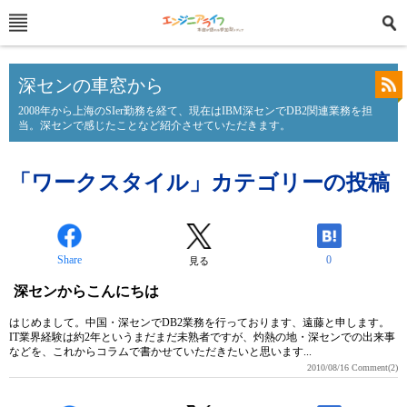
深センの車窓から
2008年から上海のSIer勤務を経て、現在はIBM深センでDB2関連業務を担
当。深センで感じたことなど紹介させていただきます。
「ワークスタイル」カテゴリーの投稿
Share
0
見る
深センからこんにちは
はじめまして。中国・深センでDB2業務を行っております、遠藤と申します。
IT業界経験は約2年というまだまだ未熟者ですが、灼熱の地・深センでの出来事
などを、これからコラムで書かせていただきたいと思います...
2010/08/16
Comment(2)