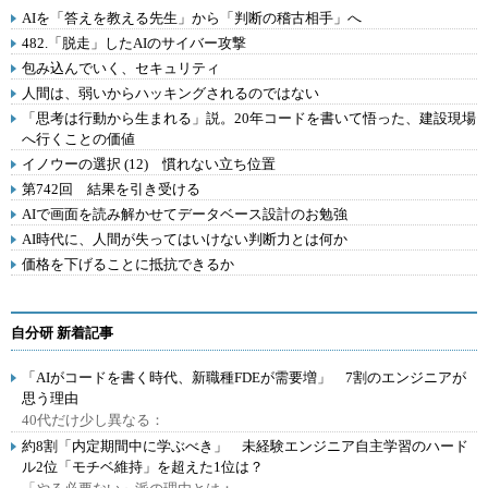
AIを「答えを教える先生」から「判断の稽古相手」へ
482.「脱走」したAIのサイバー攻撃
包み込んでいく、セキュリティ
人間は、弱いからハッキングされるのではない
「思考は行動から生まれる」説。20年コードを書いて悟った、建設現場
へ行くことの価値
イノウーの選択 (12) 慣れない立ち位置
第742回 結果を引き受ける
AIで画面を読み解かせてデータベース設計のお勉強
AI時代に、人間が失ってはいけない判断力とは何か
価格を下げることに抵抗できるか
自分研 新着記事
「AIがコードを書く時代、新職種FDEが需要増」 7割のエンジニアが
思う理由
40代だけ少し異なる：
約8割「内定期間中に学ぶべき」 未経験エンジニア自主学習のハード
ル2位「モチベ維持」を超えた1位は？