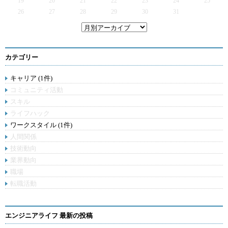
19
20
21
22
23
24
25
26
27
28
29
30
31
カテゴリー
キャリア (1件)
コミュニティ活動
スキル
ライフハック
ワークスタイル (1件)
人間関係
技術動向
業界動向
職場
転職活動
エンジニアライフ 最新の投稿