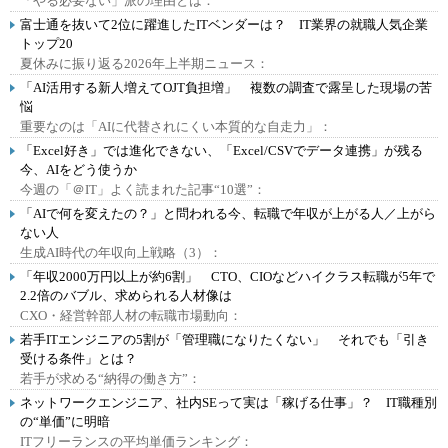
「やる必要ない」派の理由とは：
富士通を抜いて2位に躍進したITベンダーは？ IT業界の就職人気企業
トップ20
夏休みに振り返る2026年上半期ニュース：
「AI活用する新人増えてOJT負担増」 複数の調査で露呈した現場の苦
悩
重要なのは「AIに代替されにくい本質的な自走力」：
「Excel好き」では進化できない、「Excel/CSVでデータ連携」が残る
今、AIをどう使うか
今週の「＠IT」よく読まれた記事“10選”：
「AIで何を変えたの？」と問われる今、転職で年収が上がる人／上がら
ない人
生成AI時代の年収向上戦略（3）：
「年収2000万円以上が約6割」 CTO、CIOなどハイクラス転職が5年で
2.2倍のバブル、求められる人材像は
CXO・経営幹部人材の転職市場動向：
若手ITエンジニアの5割が「管理職になりたくない」 それでも「引き
受ける条件」とは？
若手が求める“納得の働き方”：
ネットワークエンジニア、社内SEって実は「稼げる仕事」？ IT職種別
の“単価”に明暗
ITフリーランスの平均単価ランキング：