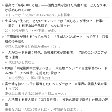
最高で「年収6000万超」――国内企業が設けた高度AI職 どんなスキル
が求められるのか
メドレーが「Applied AI Developer」人材募集：
生成AIを“使ったことない”エンジニアは「楽しさ」が半分？ 仕事に
「満足」する理由は年代別でこんなに違った
20～30代が最も「やや不満」が多い：
“応用情報が消える”って本当？ 「生成AIパスポート」って何？ IT資
格の今を読む
＠IT人気記事まとめ読みeBook（6）：
「AIがコードを書く時代、新職種FDEが需要増」 7割のエンジニアが
思う理由
40代だけ少し異なる：
約8割「内定期間中に学ぶべき」 未経験エンジニア自主学習のハード
ル2位「モチベ維持」を超えた1位は？
「やる必要ない」派の理由とは：
富士通を抜いて2位に躍進したITベンダーは？ IT業界の就職人気企業
トップ20
夏休みに振り返る2026年上半期ニュース：
「AI活用する新人増えてOJT負担増」 複数の調査で露呈した現場の苦
悩
重要なのは「AIに代替されにくい本質的な自走力」：