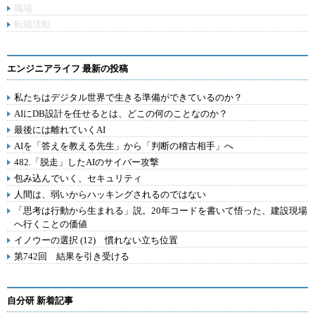
職場
転職活動
エンジニアライフ 最新の投稿
私たちはデジタル世界で生きる準備ができているのか？
AIにDB設計を任せるとは、どこの何のことなのか？
最後には離れていくAI
AIを「答えを教える先生」から「判断の稽古相手」へ
482.「脱走」したAIのサイバー攻撃
包み込んでいく、セキュリティ
人間は、弱いからハッキングされるのではない
「思考は行動から生まれる」説。20年コードを書いて悟った、建設現場
へ行くことの価値
イノウーの選択 (12) 慣れない立ち位置
第742回 結果を引き受ける
自分研 新着記事