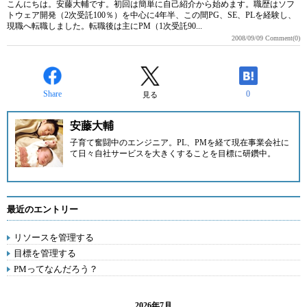
こんにちは。安藤大輔です。初回は簡単に自己紹介から始めます。職歴はソフ
トウェア開発（2次受託100％）を中心に4年半、この間PG、SE、PLを経験し、
現職へ転職しました。転職後は主にPM（1次受託90...
2008/09/09
Comment(0)
Share
0
見る
安藤大輔
子育て奮闘中のエンジニア。PL、PMを経て現在事業会社に
て日々自社サービスを大きくすることを目標に研鑽中。
最近のエントリー
リソースを管理する
目標を管理する
PMってなんだろう？
2026年7月