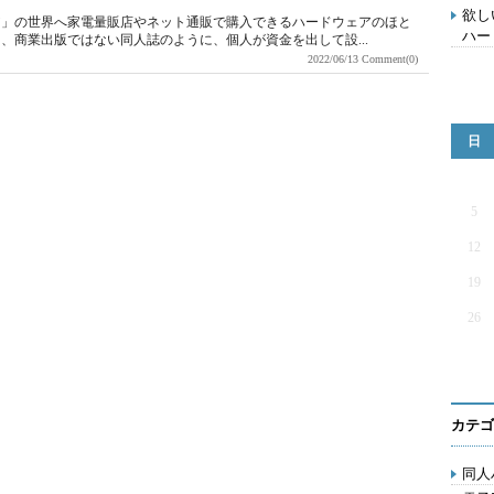
欲し
ア」の世界へ家電量販店やネット通販で購入できるハードウェアのほと
ハー
、商業出版ではない同人誌のように、個人が資金を出して設...
2022/06/13
Comment(0)
日
5
12
19
26
カテゴ
同人