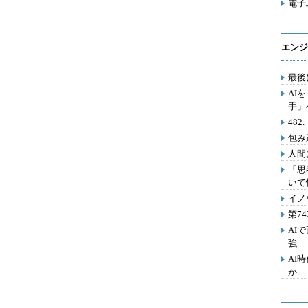
電子工
エンジ
最後
AI
手」
48
包み
人間
「思
いて
イノ
第7
AI
強
AI
か