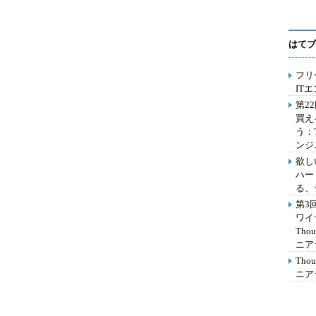
はてブ
フリ
IT
第2
買え
う：
ンジ
欲し
ハー
る、
第3
ワイ
Th
ニア
Th
ニア