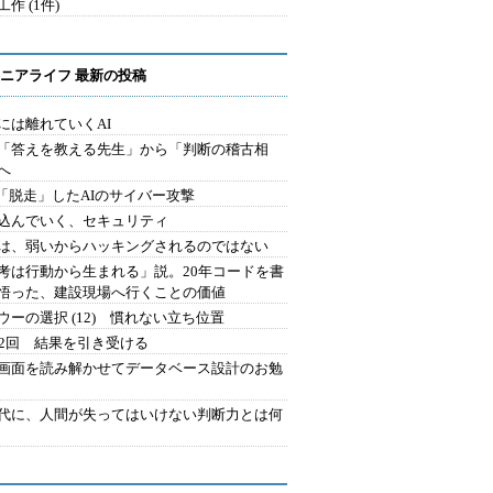
作 (1件)
ニアライフ 最新の投稿
には離れていくAI
を「答えを教える先生」から「判断の稽古相
へ
2.「脱走」したAIのサイバー攻撃
込んでいく、セキュリティ
は、弱いからハッキングされるのではない
考は行動から生まれる」説。20年コードを書
悟った、建設現場へ行くことの価値
ウーの選択 (12) 慣れない立ち位置
42回 結果を引き受ける
で画面を読み解かせてデータベース設計のお勉
時代に、人間が失ってはいけない判断力とは何