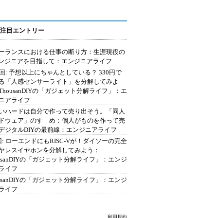
注目エントリー
ーランスにおける仕事の断り方：生涯現役の
エンジニアを目指して：エンジニアライフ
2回: 予想以上にちゃんとしている？ 330円で
る「人感センサーライト」を分解してみよ
ThousanDIYの「ガジェット分解ライフ」：エ
ニアライフ
いハードは自分で作って売り出そう。「同人
ドウェア」のすゝめ：個人がものを作って売
デジタルDIYの最前線：エンジニアライフ
回: ローエンドにもRISC-Vが！ダイソーの完全
ヤレスイヤホンを分解してみよう：
ousanDIYの「ガジェット分解ライフ」：エンジ
ライフ
ousanDIYの「ガジェット分解ライフ」：エンジ
ライフ
利用規約