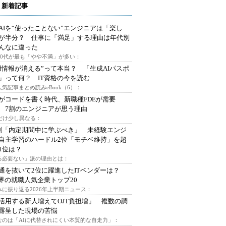
 新着記事
AIを“使ったことない”エンジニアは「楽し
が半分？ 仕事に「満足」する理由は年代別
んなに違った
～30代が最も「やや不満」が多い：
用情報が消える”って本当？ 「生成AIパスポ
」って何？ IT資格の今を読む
人気記事まとめ読みeBook（6）：
Iがコードを書く時代、新職種FDEが需要
 7割のエンジニアが思う理由
代だけ少し異なる：
割「内定期間中に学ぶべき」 未経験エンジ
自主学習のハードル2位「モチベ維持」を超
1位は？
る必要ない」派の理由とは：
通を抜いて2位に躍進したITベンダーは？
業界の就職人気企業トップ20
みに振り返る2026年上半期ニュース：
I活用する新人増えてOJT負担増」 複数の調
露呈した現場の苦悩
なのは「AIに代替されにくい本質的な自走力」：