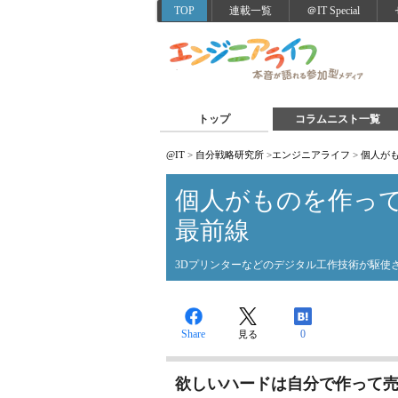
TOP
連載一覧
＠IT Special
トップ
コラムニスト一覧
@IT
>
自分戦略研究所
>
エンジニアライフ
>
個人がも
個人がものを作って
最前線
3Dプリンターなどのデジタル工作技術が駆使
Share
0
見る
欲しいハードは自分で作って