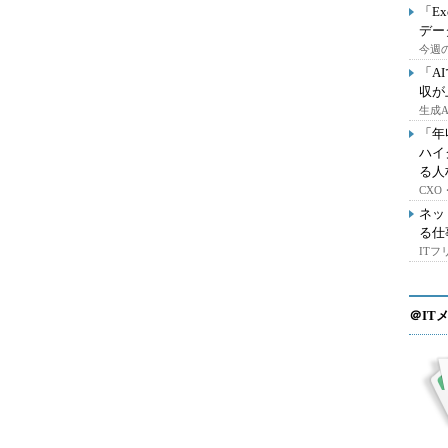
「E
デー
今週の
「A
収が
生成
「年
ハイ
る人
CX
ネッ
る仕
IT
＠IT