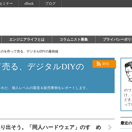
セミナー
eBook
ブログ
エンジニアライフとは
コラムニスト募集
プライバシーポリ
のを作って売る、デジタルDIYの最前線
売る、デジタルDIYの
RSS
された、個人レベルの製造＆販売事例をレポートします。
のづ
け、
どき
って
最近の
売り出そう。「同人ハードウェア」のすゝめ