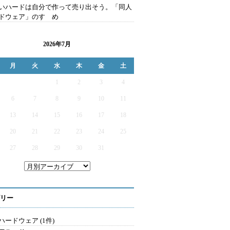
いハードは自分で作って売り出そう。「同人
ドウェア」のすゝめ
2026年7月
月
火
水
木
金
土
1
2
3
4
6
7
8
9
10
11
13
14
15
16
17
18
20
21
22
23
24
25
27
28
29
30
31
リー
ハードウェア (1件)