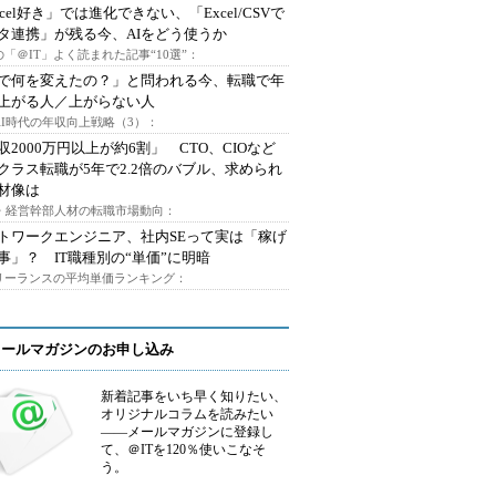
xcel好き」では進化できない、「Excel/CSVで
タ連携」が残る今、AIをどう使うか
「＠IT」よく読まれた記事“10選”：
Iで何を変えたの？」と問われる今、転職で年
上がる人／上がらない人
AI時代の年収向上戦略（3）：
収2000万円以上が約6割」 CTO、CIOなど
クラス転職が5年で2.2倍のバブル、求められ
材像は
O・経営幹部人材の転職市場動向：
トワークエンジニア、社内SEって実は「稼げ
事」？ IT職種別の“単価”に明暗
フリーランスの平均単価ランキング：
メールマガジンのお申し込み
新着記事をいち早く知りたい、
オリジナルコラムを読みたい
――メールマガジンに登録し
て、＠ITを120％使いこなそ
う。