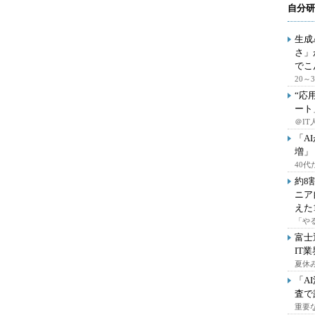
自分研
生成
さ」
でこ
20
“応
ート
＠IT
「A
増」
40
約8
ニア
えた
「や
富士
IT
夏休
「A
査で
重要