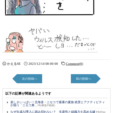
かえるSE
2023/12/14 08:00:00
Comment(0)
次の投稿へ
前の投稿へ
以下の記事が関連あるようです
楽しさいっぱい！北海道・ニセコで避暑の夏旅 絶景とアクティビティ
が揃う「ニセコ東...
PR(東急不動産)
なぜ生成AI導入に踏み切れない？ 生産性と組織力を高める鍵
PR(ITme