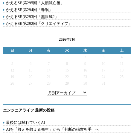
かえるSE 第295回「人類滅亡後」
かえるSE 第294回「春眠」
かえるSE 第293回「無限城2」
かえるSE 第292回「クリエイティブ」
2026年7月
日
月
火
水
木
金
土
1
2
3
4
5
6
7
8
9
10
11
12
13
14
15
16
17
18
19
20
21
22
23
24
25
26
27
28
29
30
31
エンジニアライフ 最新の投稿
最後には離れていくAI
AIを「答えを教える先生」から「判断の稽古相手」へ