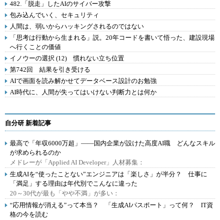
482.「脱走」したAIのサイバー攻撃
包み込んでいく、セキュリティ
人間は、弱いからハッキングされるのではない
「思考は行動から生まれる」説。20年コードを書いて悟った、建設現場
へ行くことの価値
イノウーの選択 (12) 慣れない立ち位置
第742回 結果を引き受ける
AIで画面を読み解かせてデータベース設計のお勉強
AI時代に、人間が失ってはいけない判断力とは何か
自分研 新着記事
最高で「年収6000万超」――国内企業が設けた高度AI職 どんなスキル
が求められるのか
メドレーが「Applied AI Developer」人材募集：
生成AIを“使ったことない”エンジニアは「楽しさ」が半分？ 仕事に
「満足」する理由は年代別でこんなに違った
20～30代が最も「やや不満」が多い：
“応用情報が消える”って本当？ 「生成AIパスポート」って何？ IT資
格の今を読む