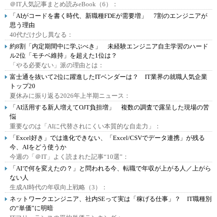
＠IT人気記事まとめ読みeBook（6）：
「AIがコードを書く時代、新職種FDEが需要増」 7割のエンジニアが
思う理由
40代だけ少し異なる：
約8割「内定期間中に学ぶべき」 未経験エンジニア自主学習のハード
ル2位「モチベ維持」を超えた1位は？
「やる必要ない」派の理由とは：
富士通を抜いて2位に躍進したITベンダーは？ IT業界の就職人気企業
トップ20
夏休みに振り返る2026年上半期ニュース：
「AI活用する新人増えてOJT負担増」 複数の調査で露呈した現場の苦
悩
重要なのは「AIに代替されにくい本質的な自走力」：
「Excel好き」では進化できない、「Excel/CSVでデータ連携」が残る
今、AIをどう使うか
今週の「＠IT」よく読まれた記事“10選”：
「AIで何を変えたの？」と問われる今、転職で年収が上がる人／上がら
ない人
生成AI時代の年収向上戦略（3）：
ネットワークエンジニア、社内SEって実は「稼げる仕事」？ IT職種別
の“単価”に明暗