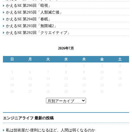
かえるSE 第296回「暗視」
かえるSE 第295回「人類滅亡後」
かえるSE 第294回「春眠」
かえるSE 第293回「無限城2」
かえるSE 第292回「クリエイティブ」
2026年7月
日
月
火
水
木
金
土
1
2
3
4
5
6
7
8
9
10
11
12
13
14
15
16
17
18
19
20
21
22
23
24
25
26
27
28
29
30
31
エンジニアライフ 最新の投稿
私は技術屋だ-便利になるほど、人間は弱くなるのか