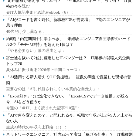
“応用情報が消える”って本当？ 「生成AIパスポート」って何？ IT資
格の今を読む
＠IT人気記事まとめ読みeBook（6）：
「AIがコードを書く時代、新職種FDEが需要増」 7割のエンジニアが
思う理由
40代だけ少し異なる：
約8割「内定期間中に学ぶべき」 未経験エンジニア自主学習のハード
ル2位「モチベ維持」を超えた1位は？
「やる必要ない」派の理由とは：
富士通を抜いて2位に躍進したITベンダーは？ IT業界の就職人気企業
トップ20
夏休みに振り返る2026年上半期ニュース：
「AI活用する新人増えてOJT負担増」 複数の調査で露呈した現場の苦
悩
重要なのは「AIに代替されにくい本質的な自走力」：
「Excel好き」では進化できない、「Excel/CSVでデータ連携」が残る
今、AIをどう使うか
今週の「＠IT」よく読まれた記事“10選”：
「AIで何を変えたの？」と問われる今、転職で年収が上がる人／上がら
ない人
生成AI時代の年収向上戦略（3）：
ネットワークエンジニア、社内SEって実は「稼げる仕事」？ IT職種別