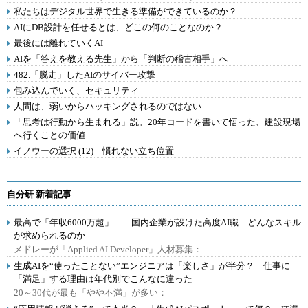
私たちはデジタル世界で生きる準備ができているのか？
AIにDB設計を任せるとは、どこの何のことなのか？
最後には離れていくAI
AIを「答えを教える先生」から「判断の稽古相手」へ
482.「脱走」したAIのサイバー攻撃
包み込んでいく、セキュリティ
人間は、弱いからハッキングされるのではない
「思考は行動から生まれる」説。20年コードを書いて悟った、建設現場
へ行くことの価値
イノウーの選択 (12) 慣れない立ち位置
自分研 新着記事
最高で「年収6000万超」――国内企業が設けた高度AI職 どんなスキル
が求められるのか
メドレーが「Applied AI Developer」人材募集：
生成AIを“使ったことない”エンジニアは「楽しさ」が半分？ 仕事に
「満足」する理由は年代別でこんなに違った
20～30代が最も「やや不満」が多い：