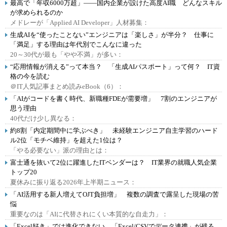
最高で「年収6000万超」――国内企業が設けた高度AI職 どんなスキル
が求められるのか
メドレーが「Applied AI Developer」人材募集：
生成AIを“使ったことない”エンジニアは「楽しさ」が半分？ 仕事に
「満足」する理由は年代別でこんなに違った
20～30代が最も「やや不満」が多い：
“応用情報が消える”って本当？ 「生成AIパスポート」って何？ IT資
格の今を読む
＠IT人気記事まとめ読みeBook（6）：
「AIがコードを書く時代、新職種FDEが需要増」 7割のエンジニアが
思う理由
40代だけ少し異なる：
約8割「内定期間中に学ぶべき」 未経験エンジニア自主学習のハード
ル2位「モチベ維持」を超えた1位は？
「やる必要ない」派の理由とは：
富士通を抜いて2位に躍進したITベンダーは？ IT業界の就職人気企業
トップ20
夏休みに振り返る2026年上半期ニュース：
「AI活用する新人増えてOJT負担増」 複数の調査で露呈した現場の苦
悩
重要なのは「AIに代替されにくい本質的な自走力」：
「Excel好き」では進化できない、「Excel/CSVでデータ連携」が残る