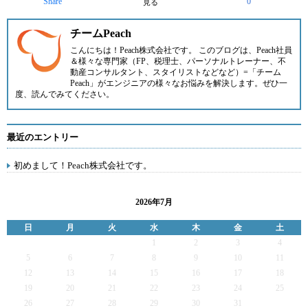
Share
0
見る
チームPeach
こんにちは！Peach株式会社です。 このブログは、Peach社員
＆様々な専門家（FP、税理士、パーソナルトレーナー、不
動産コンサルタント、スタイリストなどなど）=「チーム
Peach」がエンジニアの様々なお悩みを解決します。ぜひ一
度、読んでみてください。
最近のエントリー
初めまして！Peach株式会社です。
2026年7月
日
月
火
水
木
金
土
1
2
3
4
5
6
7
8
9
10
11
12
13
14
15
16
17
18
19
20
21
22
23
24
25
26
27
28
29
30
31