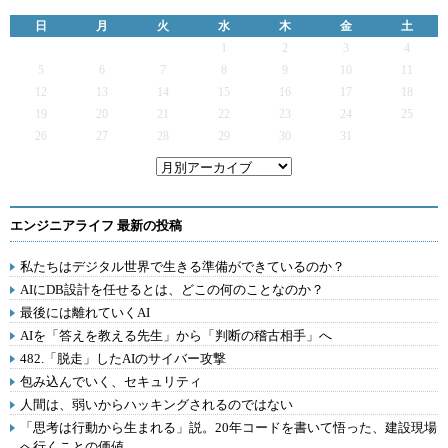
日
月
火
水
木
金
土
1
2
3
4
5
6
7
8
9
10
11
12
13
14
15
16
17
18
19
20
21
22
23
24
25
26
27
28
29
30
31
エンジニアライフ 最新の投稿
私たちはデジタル世界で生きる準備ができているのか？
AIにDB設計を任せるとは、どこの何のことなのか？
最後には離れていくAI
AIを「答えを教える先生」から「判断の稽古相手」へ
482.「脱走」したAIのサイバー攻撃
包み込んでいく、セキュリティ
人間は、弱いからハッキングされるのではない
「思考は行動から生まれる」説。20年コードを書いて悟った、建設現場
へ行くことの価値