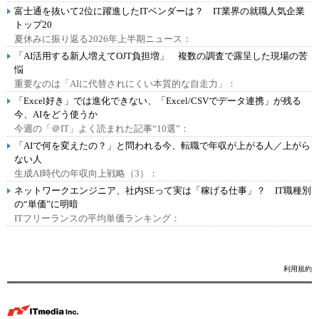
富士通を抜いて2位に躍進したITベンダーは？ IT業界の就職人気企業
トップ20
夏休みに振り返る2026年上半期ニュース：
「AI活用する新人増えてOJT負担増」 複数の調査で露呈した現場の苦
悩
重要なのは「AIに代替されにくい本質的な自走力」：
「Excel好き」では進化できない、「Excel/CSVでデータ連携」が残る
今、AIをどう使うか
今週の「＠IT」よく読まれた記事“10選”：
「AIで何を変えたの？」と問われる今、転職で年収が上がる人／上がら
ない人
生成AI時代の年収向上戦略（3）：
ネットワークエンジニア、社内SEって実は「稼げる仕事」？ IT職種別
の“単価”に明暗
ITフリーランスの平均単価ランキング：
利用規約