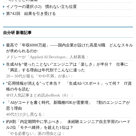
イノウーの選択 (12) 慣れない立ち位置
第742回 結果を引き受ける
自分研 新着記事
最高で「年収6000万超」――国内企業が設けた高度AI職 どんなスキル
が求められるのか
メドレーが「Applied AI Developer」人材募集：
生成AIを“使ったことない”エンジニアは「楽しさ」が半分？ 仕事に
「満足」する理由は年代別でこんなに違った
20～30代が最も「やや不満」が多い：
“応用情報が消える”って本当？ 「生成AIパスポート」って何？ IT資
格の今を読む
＠IT人気記事まとめ読みeBook（6）：
「AIがコードを書く時代、新職種FDEが需要増」 7割のエンジニアが
思う理由
40代だけ少し異なる：
約8割「内定期間中に学ぶべき」 未経験エンジニア自主学習のハード
ル2位「モチベ維持」を超えた1位は？
「やる必要ない」派の理由とは：