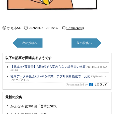
かえるSE
2026/01/21 20:15:37
Comment(0)
次の投稿へ
前の投稿へ
以下の記事が関連あるようです
【見城徹×藤田晋】AI時代でも変わらない経営者の本質
PR(FINCHI on GO
ETHE)
社内データを扱えないAIを卒業 アプリ横断検索で一元化
PR(ITmedia エ
ンタープライズ)
Recommended by
最新の投稿
かえるSE 第301回「吾輩はSES」