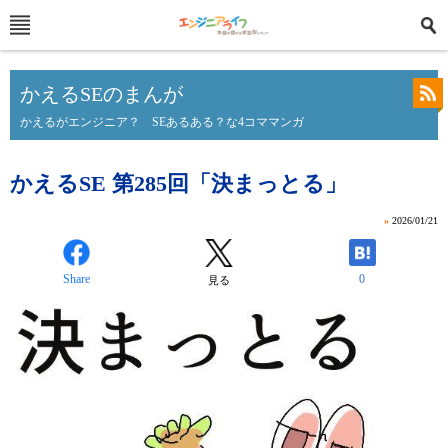
かえるSEのまんが
かえるがエンジニア？ SEあるある？な4コママンガ
かえるSE 第285回「決まっとる」
»
2026/01/21
Share
0
見る