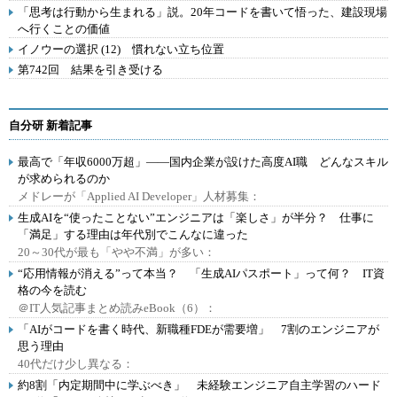
「思考は行動から生まれる」説。20年コードを書いて悟った、建設現場
へ行くことの価値
イノウーの選択 (12) 慣れない立ち位置
第742回 結果を引き受ける
自分研 新着記事
最高で「年収6000万超」――国内企業が設けた高度AI職 どんなスキル
が求められるのか
メドレーが「Applied AI Developer」人材募集：
生成AIを“使ったことない”エンジニアは「楽しさ」が半分？ 仕事に
「満足」する理由は年代別でこんなに違った
20～30代が最も「やや不満」が多い：
“応用情報が消える”って本当？ 「生成AIパスポート」って何？ IT資
格の今を読む
＠IT人気記事まとめ読みeBook（6）：
「AIがコードを書く時代、新職種FDEが需要増」 7割のエンジニアが
思う理由
40代だけ少し異なる：
約8割「内定期間中に学ぶべき」 未経験エンジニア自主学習のハード