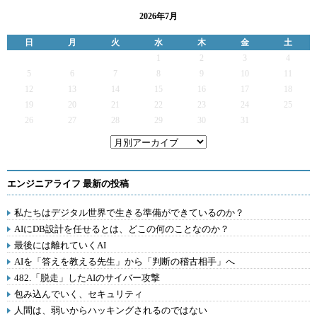
2026年7月
日
月
火
水
木
金
土
1
2
3
4
5
6
7
8
9
10
11
12
13
14
15
16
17
18
19
20
21
22
23
24
25
26
27
28
29
30
31
エンジニアライフ 最新の投稿
私たちはデジタル世界で生きる準備ができているのか？
AIにDB設計を任せるとは、どこの何のことなのか？
最後には離れていくAI
AIを「答えを教える先生」から「判断の稽古相手」へ
482.「脱走」したAIのサイバー攻撃
包み込んでいく、セキュリティ
人間は、弱いからハッキングされるのではない