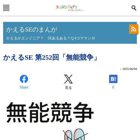
かえるSEのまんが
かえるがエンジニア？ SEあるある？な4コママンガ
かえるSE 第252回「無能競争」
»
2025/06/04
Share
0
見る