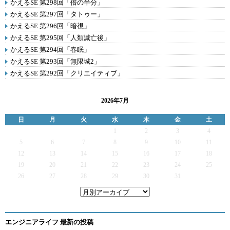
かえるSE 第298回「倍の半分」
かえるSE 第297回「タトゥー」
かえるSE 第296回「暗視」
かえるSE 第295回「人類滅亡後」
かえるSE 第294回「春眠」
かえるSE 第293回「無限城2」
かえるSE 第292回「クリエイティブ」
2026年7月
日
月
火
水
木
金
土
1
2
3
4
5
6
7
8
9
10
11
12
13
14
15
16
17
18
19
20
21
22
23
24
25
26
27
28
29
30
31
エンジニアライフ 最新の投稿