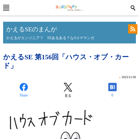
かえるSEのまんが
かえるがエンジニア？ SEあるある？な4コママンガ
かえるSE 第156回「ハウス・オブ・カー
ド」
»
2023/11/30
Share
0
見る