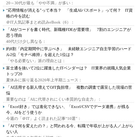
20～30代が最も「やや不満」が多い：
“応用情報が消える”って本当？ 「生成AIパスポート」って何？ IT資
格の今を読む
＠IT人気記事まとめ読みeBook（6）：
「AIがコードを書く時代、新職種FDEが需要増」 7割のエンジニアが
思う理由
40代だけ少し異なる：
約8割「内定期間中に学ぶべき」 未経験エンジニア自主学習のハード
ル2位「モチベ維持」を超えた1位は？
「やる必要ない」派の理由とは：
富士通を抜いて2位に躍進したITベンダーは？ IT業界の就職人気企業
トップ20
夏休みに振り返る2026年上半期ニュース：
「AI活用する新人増えてOJT負担増」 複数の調査で露呈した現場の苦
悩
重要なのは「AIに代替されにくい本質的な自走力」：
「Excel好き」では進化できない、「Excel/CSVでデータ連携」が残る
今、AIをどう使うか
今週の「＠IT」よく読まれた記事“10選”：
「AIで何を変えたの？」と問われる今、転職で年収が上がる人／上がら
ない人