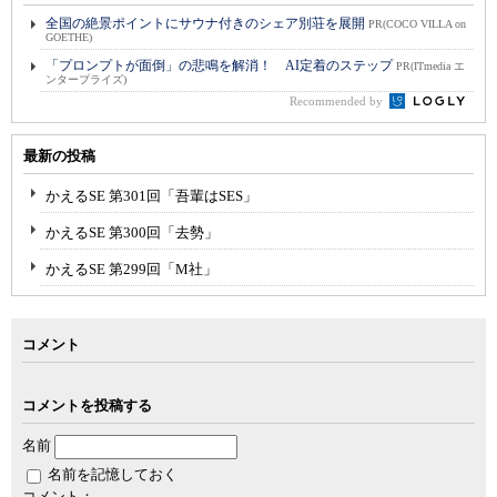
全国の絶景ポイントにサウナ付きのシェア別荘を展開
PR(COCO VILLA on
GOETHE)
「プロンプトが面倒」の悲鳴を解消！ AI定着のステップ
PR(ITmedia エ
ンタープライズ)
Recommended by
最新の投稿
かえるSE 第301回「吾輩はSES」
かえるSE 第300回「去勢」
かえるSE 第299回「M社」
コメント
コメントを投稿する
名前
名前を記憶しておく
コメント：