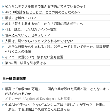
私たちはデジタル世界で生きる準備ができているのか？
AIにDB設計を任せるとは、どこの何のことなのか？
最後には離れていくAI
AIを「答えを教える先生」から「判断の稽古相手」へ
482.「脱走」したAIのサイバー攻撃
包み込んでいく、セキュリティ
人間は、弱いからハッキングされるのではない
「思考は行動から生まれる」説。20年コードを書いて悟った、建設現場
へ行くことの価値
イノウーの選択 (12) 慣れない立ち位置
第742回 結果を引き受ける
自分研 新着記事
最高で「年収6000万超」――国内企業が設けた高度AI職 どんなスキル
が求められるのか
メドレーが「Applied AI Developer」人材募集：
生成AIを“使ったことない”エンジニアは「楽しさ」が半分？ 仕事に
「満足」する理由は年代別でこんなに違った