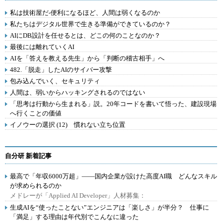
私は技術屋だ-便利になるほど、人間は弱くなるのか
私たちはデジタル世界で生きる準備ができているのか？
AIにDB設計を任せるとは、どこの何のことなのか？
最後には離れていくAI
AIを「答えを教える先生」から「判断の稽古相手」へ
482.「脱走」したAIのサイバー攻撃
包み込んでいく、セキュリティ
人間は、弱いからハッキングされるのではない
「思考は行動から生まれる」説。20年コードを書いて悟った、建設現場
へ行くことの価値
イノウーの選択 (12) 慣れない立ち位置
自分研 新着記事
最高で「年収6000万超」――国内企業が設けた高度AI職 どんなスキル
が求められるのか
メドレーが「Applied AI Developer」人材募集：
生成AIを“使ったことない”エンジニアは「楽しさ」が半分？ 仕事に
「満足」する理由は年代別でこんなに違った