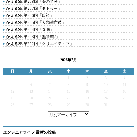
かえるSE 第298回「倍の半分」
かえるSE 第297回「タトゥー」
かえるSE 第296回「暗視」
かえるSE 第295回「人類滅亡後」
かえるSE 第294回「春眠」
かえるSE 第293回「無限城2」
かえるSE 第292回「クリエイティブ」
2026年7月
日
月
火
水
木
金
土
1
2
3
4
5
6
7
8
9
10
11
12
13
14
15
16
17
18
19
20
21
22
23
24
25
26
27
28
29
30
31
エンジニアライフ 最新の投稿