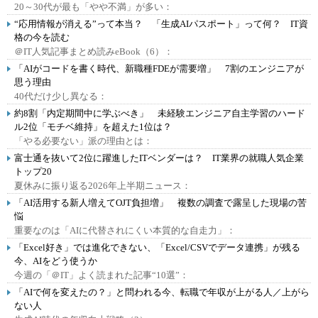
20～30代が最も「やや不満」が多い：
“応用情報が消える”って本当？ 「生成AIパスポート」って何？ IT資
格の今を読む
＠IT人気記事まとめ読みeBook（6）：
「AIがコードを書く時代、新職種FDEが需要増」 7割のエンジニアが
思う理由
40代だけ少し異なる：
約8割「内定期間中に学ぶべき」 未経験エンジニア自主学習のハード
ル2位「モチベ維持」を超えた1位は？
「やる必要ない」派の理由とは：
富士通を抜いて2位に躍進したITベンダーは？ IT業界の就職人気企業
トップ20
夏休みに振り返る2026年上半期ニュース：
「AI活用する新人増えてOJT負担増」 複数の調査で露呈した現場の苦
悩
重要なのは「AIに代替されにくい本質的な自走力」：
「Excel好き」では進化できない、「Excel/CSVでデータ連携」が残る
今、AIをどう使うか
今週の「＠IT」よく読まれた記事“10選”：
「AIで何を変えたの？」と問われる今、転職で年収が上がる人／上がら
ない人