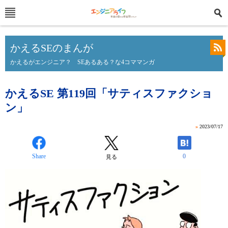
かえるSEのまんが
かえるがエンジニア？ SEあるある？な4コママンガ
かえるSE 第119回「サティスファクショ
ン」
»
2023/07/17
Share
0
見る