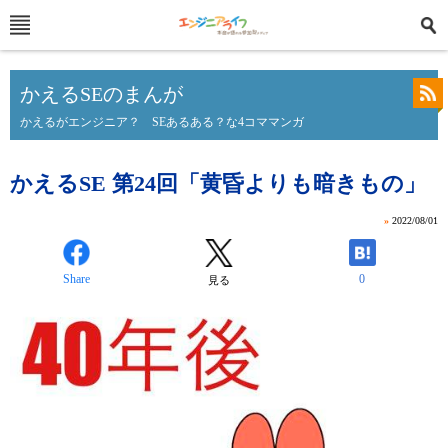
かえるSEのまんが
かえるがエンジニア？ SEあるある？な4コママンガ
かえるSE 第24回「黄昏よりも暗きもの」
»
2022/08/01
Share
0
見る