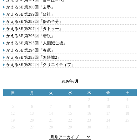
かえるSE 第300回「去勢」
かえるSE 第299回「M社」
かえるSE 第298回「倍の半分」
かえるSE 第297回「タトゥー」
かえるSE 第296回「暗視」
かえるSE 第295回「人類滅亡後」
かえるSE 第294回「春眠」
かえるSE 第293回「無限城2」
かえるSE 第292回「クリエイティブ」
2026年7月
日
月
火
水
木
金
土
1
2
3
4
5
6
7
8
9
10
11
12
13
14
15
16
17
18
19
20
21
22
23
24
25
26
27
28
29
30
31