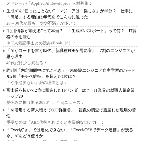
メドレーが「Applied AI Developer」人材募集：
生成AIを“使ったことない”エンジニアは「楽しさ」が半分？ 仕事に
「満足」する理由は年代別でこんなに違った
20～30代が最も「やや不満」が多い：
“応用情報が消える”って本当？ 「生成AIパスポート」って何？ IT資
格の今を読む
＠IT人気記事まとめ読みeBook（6）：
「AIがコードを書く時代、新職種FDEが需要増」 7割のエンジニアが
思う理由
40代だけ少し異なる：
約8割「内定期間中に学ぶべき」 未経験エンジニア自主学習のハード
ル2位「モチベ維持」を超えた1位は？
「やる必要ない」派の理由とは：
富士通を抜いて2位に躍進したITベンダーは？ IT業界の就職人気企業
トップ20
夏休みに振り返る2026年上半期ニュース：
「AI活用する新人増えてOJT負担増」 複数の調査で露呈した現場の苦
悩
重要なのは「AIに代替されにくい本質的な自走力」：
「Excel好き」では進化できない、「Excel/CSVでデータ連携」が残る
今、AIをどう使うか