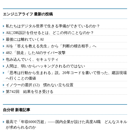
エンジニアライフ 最新の投稿
私たちはデジタル世界で生きる準備ができているのか？
AIにDB設計を任せるとは、どこの何のことなのか？
最後には離れていくAI
AIを「答えを教える先生」から「判断の稽古相手」へ
482.「脱走」したAIのサイバー攻撃
包み込んでいく、セキュリティ
人間は、弱いからハッキングされるのではない
「思考は行動から生まれる」説。20年コードを書いて悟った、建設現場
へ行くことの価値
イノウーの選択 (12) 慣れない立ち位置
第742回 結果を引き受ける
自分研 新着記事
最高で「年収6000万超」――国内企業が設けた高度AI職 どんなスキル
が求められるのか