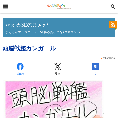
かえるSEのまんが
かえるがエンジニア？ SEあるある？な4コママンガ
頭脳戦艦カンガエル
»
2022/06/22
Share
0
見る