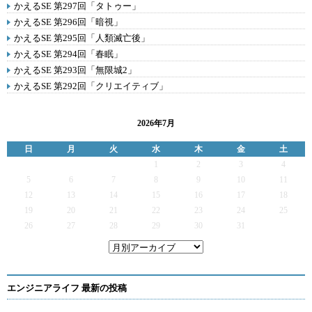
かえるSE 第297回「タトゥー」
かえるSE 第296回「暗視」
かえるSE 第295回「人類滅亡後」
かえるSE 第294回「春眠」
かえるSE 第293回「無限城2」
かえるSE 第292回「クリエイティブ」
2026年7月
日
月
火
水
木
金
土
1
2
3
4
5
6
7
8
9
10
11
12
13
14
15
16
17
18
19
20
21
22
23
24
25
26
27
28
29
30
31
エンジニアライフ 最新の投稿