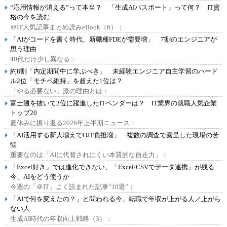
“応用情報が消える”って本当？ 「生成AIパスポート」って何？ IT資
格の今を読む
＠IT人気記事まとめ読みeBook（6）：
「AIがコードを書く時代、新職種FDEが需要増」 7割のエンジニアが
思う理由
40代だけ少し異なる：
約8割「内定期間中に学ぶべき」 未経験エンジニア自主学習のハード
ル2位「モチベ維持」を超えた1位は？
「やる必要ない」派の理由とは：
富士通を抜いて2位に躍進したITベンダーは？ IT業界の就職人気企業
トップ20
夏休みに振り返る2026年上半期ニュース：
「AI活用する新人増えてOJT負担増」 複数の調査で露呈した現場の苦
悩
重要なのは「AIに代替されにくい本質的な自走力」：
「Excel好き」では進化できない、「Excel/CSVでデータ連携」が残る
今、AIをどう使うか
今週の「＠IT」よく読まれた記事“10選”：
「AIで何を変えたの？」と問われる今、転職で年収が上がる人／上がら
ない人
生成AI時代の年収向上戦略（3）：