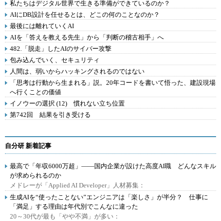
私たちはデジタル世界で生きる準備ができているのか？
AIにDB設計を任せるとは、どこの何のことなのか？
最後には離れていくAI
AIを「答えを教える先生」から「判断の稽古相手」へ
482.「脱走」したAIのサイバー攻撃
包み込んでいく、セキュリティ
人間は、弱いからハッキングされるのではない
「思考は行動から生まれる」説。20年コードを書いて悟った、建設現場
へ行くことの価値
イノウーの選択 (12) 慣れない立ち位置
第742回 結果を引き受ける
自分研 新着記事
最高で「年収6000万超」――国内企業が設けた高度AI職 どんなスキル
が求められるのか
メドレーが「Applied AI Developer」人材募集：
生成AIを“使ったことない”エンジニアは「楽しさ」が半分？ 仕事に
「満足」する理由は年代別でこんなに違った
20～30代が最も「やや不満」が多い：