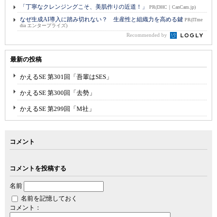
「丁寧なクレンジングこそ、美肌作りの近道！」
PR(DHC｜CanCam.jp)
なぜ生成AI導入に踏み切れない？ 生産性と組織力を高める鍵
PR(ITme
dia エンタープライズ)
Recommended by
最新の投稿
かえるSE 第301回「吾輩はSES」
かえるSE 第300回「去勢」
かえるSE 第299回「M社」
コメント
コメントを投稿する
名前
名前を記憶しておく
コメント：