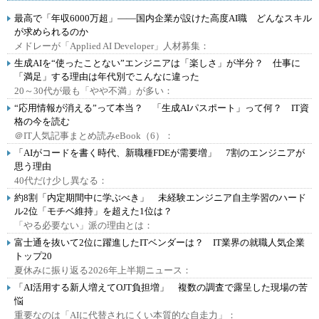
最高で「年収6000万超」――国内企業が設けた高度AI職 どんなスキル
が求められるのか
メドレーが「Applied AI Developer」人材募集：
生成AIを“使ったことない”エンジニアは「楽しさ」が半分？ 仕事に
「満足」する理由は年代別でこんなに違った
20～30代が最も「やや不満」が多い：
“応用情報が消える”って本当？ 「生成AIパスポート」って何？ IT資
格の今を読む
＠IT人気記事まとめ読みeBook（6）：
「AIがコードを書く時代、新職種FDEが需要増」 7割のエンジニアが
思う理由
40代だけ少し異なる：
約8割「内定期間中に学ぶべき」 未経験エンジニア自主学習のハード
ル2位「モチベ維持」を超えた1位は？
「やる必要ない」派の理由とは：
富士通を抜いて2位に躍進したITベンダーは？ IT業界の就職人気企業
トップ20
夏休みに振り返る2026年上半期ニュース：
「AI活用する新人増えてOJT負担増」 複数の調査で露呈した現場の苦
悩
重要なのは「AIに代替されにくい本質的な自走力」：