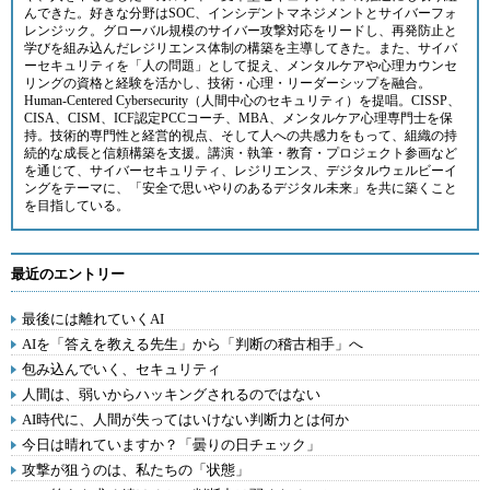
んできた。好きな分野はSOC、インシデントマネジメントとサイバーフォ
レンジック。グローバル規模のサイバー攻撃対応をリードし、再発防止と
学びを組み込んだレジリエンス体制の構築を主導してきた。また、サイバ
ーセキュリティを「人の問題」として捉え、メンタルケアや心理カウンセ
リングの資格と経験を活かし、技術・心理・リーダーシップを融合。
Human-Centered Cybersecurity（人間中心のセキュリティ）を提唱。CISSP、
CISA、CISM、ICF認定PCCコーチ、MBA、メンタルケア心理専門士を保
持。技術的専門性と経営的視点、そして人への共感力をもって、組織の持
続的な成長と信頼構築を支援。講演・執筆・教育・プロジェクト参画など
を通じて、サイバーセキュリティ、レジリエンス、デジタルウェルビーイ
ングをテーマに、「安全で思いやりのあるデジタル未来」を共に築くこと
を目指している。
最近のエントリー
最後には離れていくAI
AIを「答えを教える先生」から「判断の稽古相手」へ
包み込んでいく、セキュリティ
人間は、弱いからハッキングされるのではない
AI時代に、人間が失ってはいけない判断力とは何か
今日は晴れていますか？「曇りの日チェック」
攻撃が狙うのは、私たちの「状態」