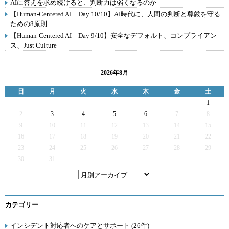
AIに答えを求め続けると、判断力は弱くなるのか
【Human-Centered AI｜Day 10/10】AI時代に、人間の判断と尊厳を守る
ための8原則
【Human-Centered AI｜Day 9/10】安全なデフォルト、コンプライアン
ス、Just Culture
2026年8月
日
月
火
水
木
金
土
1
2
3
4
5
6
7
8
9
10
11
12
13
14
15
16
17
18
19
20
21
22
23
24
25
26
27
28
29
30
31
カテゴリー
インシデント対応者へのケアとサポート (26件)