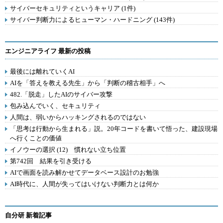
サイバーセキュリティというキャリア (1件)
サイバー判断力によるヒューマン・ハードニング (143件)
エンジニアライフ 最新の投稿
最後には離れていくAI
AIを「答えを教える先生」から「判断の稽古相手」へ
482.「脱走」したAIのサイバー攻撃
包み込んでいく、セキュリティ
人間は、弱いからハッキングされるのではない
「思考は行動から生まれる」説。20年コードを書いて悟った、建設現場
へ行くことの価値
イノウーの選択 (12) 慣れない立ち位置
第742回 結果を引き受ける
AIで画面を読み解かせてデータベース設計のお勉強
AI時代に、人間が失ってはいけない判断力とは何か
自分研 新着記事