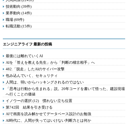
技術動向 (39件)
業界動向 (14件)
職場 (69件)
転職活動 (15件)
エンジニアライフ 最新の投稿
最後には離れていくAI
AIを「答えを教える先生」から「判断の稽古相手」へ
482.「脱走」したAIのサイバー攻撃
包み込んでいく、セキュリティ
人間は、弱いからハッキングされるのではない
「思考は行動から生まれる」説。20年コードを書いて悟った、建設現場
へ行くことの価値
イノウーの選択 (12) 慣れない立ち位置
第742回 結果を引き受ける
AIで画面を読み解かせてデータベース設計のお勉強
AI時代に、人間が失ってはいけない判断力とは何か