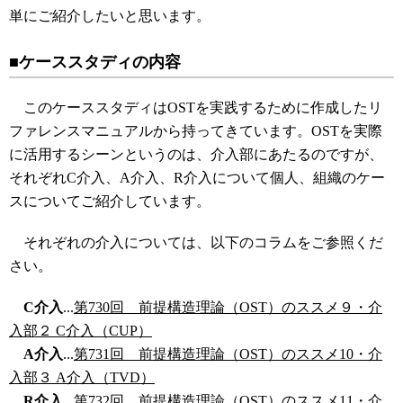
単にご紹介したいと思います。
■ケーススタディの内容
このケーススタディはOSTを実践するために作成したリ
ファレンスマニュアルから持ってきています。OSTを実際
に活用するシーンというのは、介入部にあたるのですが、
それぞれC介入、A介入、R介入について個人、組織のケー
スについてご紹介しています。
それぞれの介入については、以下のコラムをご参照くだ
さい。
C介入
...
第730回 前提構造理論（OST）のススメ９・介
入部２ C介入（CUP）
A介入
...
第731回 前提構造理論（OST）のススメ10・介
入部３ A介入（TVD）
R介入
...
第732回 前提構造理論（OST）のススメ11・介