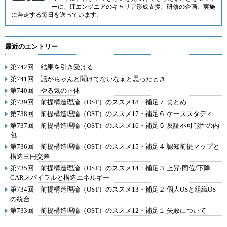
ーに、ITエンジニアのキャリア形成支援、研修の企画、実施
に奔走する毎日を送っています。
最近のエントリー
第742回 結果を引き受ける
第741回 話がちゃんと聞けてないなぁと思ったとき
第740回 やる気の正体
第739回 前提構造理論（OST）のススメ18・補足７ まとめ
第738回 前提構造理論（OST）のススメ17・補足６ ケーススタディ
第737回 前提構造理論（OST）のススメ16・補足５ 反証不可能性の内
包
第736回 前提構造理論（OST）のススメ15・補足４ 認知前提マップと
構造三円交差
第735回 前提構造理論（OST）のススメ14・補足３ 上昇/同位/下降
CARスパイラルと構造エネルギー
第734回 前提構造理論（OST）のススメ13・補足２ 個人OSと組織OS
の統合
第733回 前提構造理論（OST）のススメ12・補足１ 失敗について