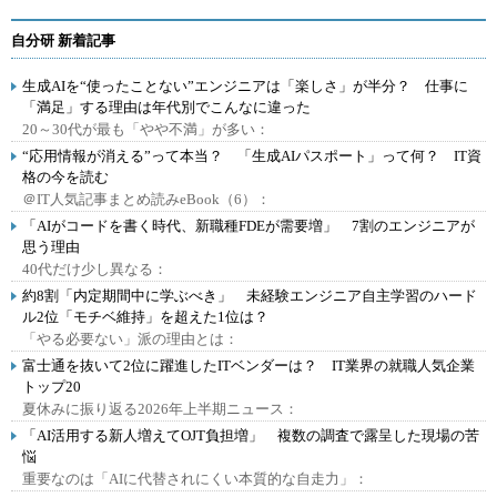
自分研 新着記事
生成AIを“使ったことない”エンジニアは「楽しさ」が半分？ 仕事に
「満足」する理由は年代別でこんなに違った
20～30代が最も「やや不満」が多い：
“応用情報が消える”って本当？ 「生成AIパスポート」って何？ IT資
格の今を読む
＠IT人気記事まとめ読みeBook（6）：
「AIがコードを書く時代、新職種FDEが需要増」 7割のエンジニアが
思う理由
40代だけ少し異なる：
約8割「内定期間中に学ぶべき」 未経験エンジニア自主学習のハード
ル2位「モチベ維持」を超えた1位は？
「やる必要ない」派の理由とは：
富士通を抜いて2位に躍進したITベンダーは？ IT業界の就職人気企業
トップ20
夏休みに振り返る2026年上半期ニュース：
「AI活用する新人増えてOJT負担増」 複数の調査で露呈した現場の苦
悩
重要なのは「AIに代替されにくい本質的な自走力」：