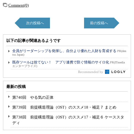
Comment(0)
次の投稿へ
前の投稿へ
以下の記事が関連あるようです
全員がリーダーシップを発揮し、自分より優れた人財を育成する
PR(den
tsu Japan)
既存ツールは捨てない！ アプリ連携で防ぐ情報のサイロ化
PR(ITmedia
エンタープライズ)
Recommended by
最新の投稿
第740回 やる気の正体
第739回 前提構造理論（OST）のススメ18・補足７ まとめ
第738回 前提構造理論（OST）のススメ17・補足６ ケーススタ
ディ