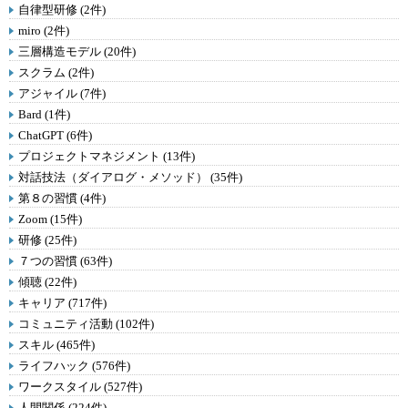
自律型研修 (2件)
miro (2件)
三層構造モデル (20件)
スクラム (2件)
アジャイル (7件)
Bard (1件)
ChatGPT (6件)
プロジェクトマネジメント (13件)
対話技法（ダイアログ・メソッド） (35件)
第８の習慣 (4件)
Zoom (15件)
研修 (25件)
７つの習慣 (63件)
傾聴 (22件)
キャリア (717件)
コミュニティ活動 (102件)
スキル (465件)
ライフハック (576件)
ワークスタイル (527件)
人間関係 (224件)