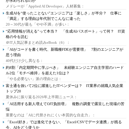
が求められるのか
メドレーが「Applied AI Developer」人材募集：
生成AIを“使ったことない”エンジニアは「楽しさ」が半分？ 仕事に
「満足」する理由は年代別でこんなに違った
20～30代が最も「やや不満」が多い：
“応用情報が消える”って本当？ 「生成AIパスポート」って何？ IT資
格の今を読む
＠IT人気記事まとめ読みeBook（6）：
「AIがコードを書く時代、新職種FDEが需要増」 7割のエンジニアが
思う理由
40代だけ少し異なる：
約8割「内定期間中に学ぶべき」 未経験エンジニア自主学習のハード
ル2位「モチベ維持」を超えた1位は？
「やる必要ない」派の理由とは：
富士通を抜いて2位に躍進したITベンダーは？ IT業界の就職人気企業
トップ20
夏休みに振り返る2026年上半期ニュース：
「AI活用する新人増えてOJT負担増」 複数の調査で露呈した現場の苦
悩
重要なのは「AIに代替されにくい本質的な自走力」：
「Excel好き」では進化できない、「Excel/CSVでデータ連携」が残る
今、AIをどう使うか