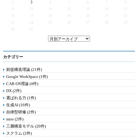
2
3
4
5
6
7
8
9
10
11
12
13
14
15
16
17
18
19
20
21
22
23
24
25
26
27
28
29
30
31
カテゴリー
前提構造理論 (21件)
Google WorkSpace (1件)
CAR-OS理論 (4件)
DX (2件)
選ばれる力 (1件)
生成AI (16件)
自律型研修 (2件)
miro (2件)
三層構造モデル (20件)
スクラム (2件)