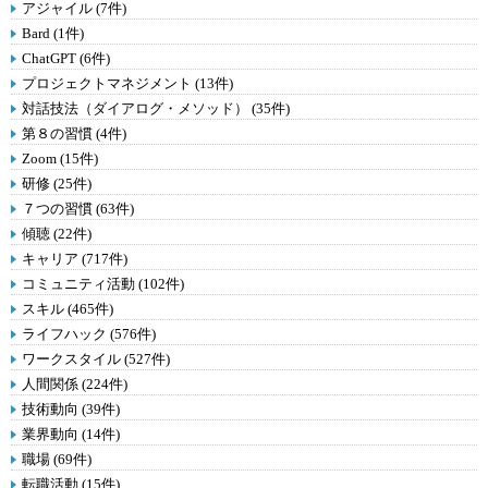
アジャイル (7件)
Bard (1件)
ChatGPT (6件)
プロジェクトマネジメント (13件)
対話技法（ダイアログ・メソッド） (35件)
第８の習慣 (4件)
Zoom (15件)
研修 (25件)
７つの習慣 (63件)
傾聴 (22件)
キャリア (717件)
コミュニティ活動 (102件)
スキル (465件)
ライフハック (576件)
ワークスタイル (527件)
人間関係 (224件)
技術動向 (39件)
業界動向 (14件)
職場 (69件)
転職活動 (15件)