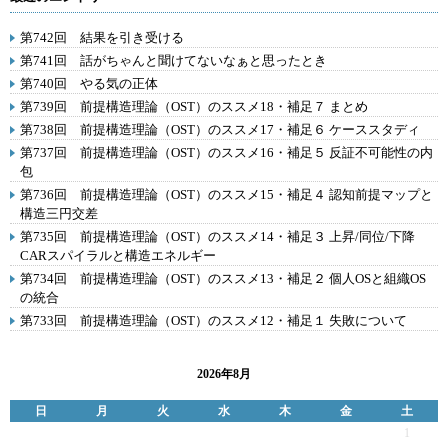
第742回 結果を引き受ける
第741回 話がちゃんと聞けてないなぁと思ったとき
第740回 やる気の正体
第739回 前提構造理論（OST）のススメ18・補足７ まとめ
第738回 前提構造理論（OST）のススメ17・補足６ ケーススタディ
第737回 前提構造理論（OST）のススメ16・補足５ 反証不可能性の内
包
第736回 前提構造理論（OST）のススメ15・補足４ 認知前提マップと
構造三円交差
第735回 前提構造理論（OST）のススメ14・補足３ 上昇/同位/下降
CARスパイラルと構造エネルギー
第734回 前提構造理論（OST）のススメ13・補足２ 個人OSと組織OS
の統合
第733回 前提構造理論（OST）のススメ12・補足１ 失敗について
2026年8月
日
月
火
水
木
金
土
1