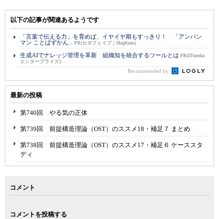
以下の記事が関連あるようです
「言葉で伝える力」を育めば、イヤイヤ期もすっきり！ 「アンパン
マン ことばずかん...
PR(セガフェイブ｜HugKum)
生成AIでナレッジ管理を革新 組織知を統合するツールとは
PR(ITmedia
エンタープライズ)
Recommended by
最新の投稿
第740回 やる気の正体
第739回 前提構造理論（OST）のススメ18・補足７ まとめ
第738回 前提構造理論（OST）のススメ17・補足６ ケーススタ
ディ
コメント
コメントを投稿する