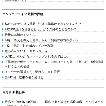
エンジニアライフ 最新の投稿
私たちはデジタル世界で生きる準備ができているのか？
AIにDB設計を任せるとは、どこの何のことなのか？
最後には離れていくAI
AIを「答えを教える先生」から「判断の稽古相手」へ
482.「脱走」したAIのサイバー攻撃
包み込んでいく、セキュリティ
人間は、弱いからハッキングされるのではない
「思考は行動から生まれる」説。20年コードを書いて悟った、建設現場
へ行くことの価値
イノウーの選択 (12) 慣れない立ち位置
第742回 結果を引き受ける
自分研 新着記事
最高で「年収6000万超」――国内企業が設けた高度AI職 どんなスキル