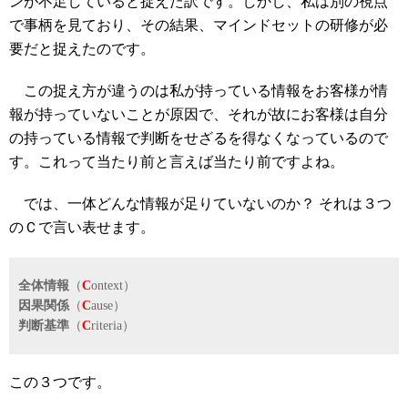
ンが不足していると捉えた訳です。しかし、私は別の視点
で事柄を見ており、その結果、マインドセットの研修が必
要だと捉えたのです。
この捉え方が違うのは私が持っている情報をお客様が情
報が持っていないことが原因で、それが故にお客様は自分
の持っている情報で判断をせざるを得なくなっているので
す。これって当たり前と言えば当たり前ですよね。
では、一体どんな情報が足りていないのか？ それは３つ
のＣで言い表せます。
全体情報
（
C
ontext）
因果関係
（
C
ause）
判断基準
（
C
riteria）
この３つです。